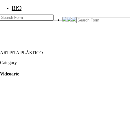
BIO
BIO
Marcos Temoche
ARTISTA PLÁSTICO
Category
Videoarte
November 14, 2020
campeón 2019
June 20, 2019
Cobrando bajo la lluvia 2019